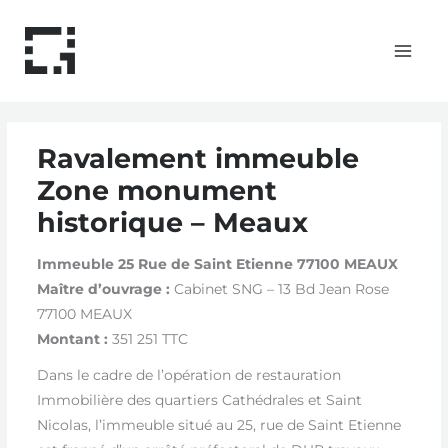
Aller
MAI
au
MEN
contenu
Ravalement immeuble
Zone monument
historique – Meaux
Immeuble 25 Rue de Saint Etienne 77100 MEAUX
Maître d’ouvrage :
Cabinet SNG – 13 Bd Jean Rose
77100 MEAUX
Montant :
351 251 TTC
Dans le cadre de l’opération de restauration
Immobilière des quartiers Cathédrales et Saint
Nicolas, l’immeuble situé au 25, rue de Saint Etienne